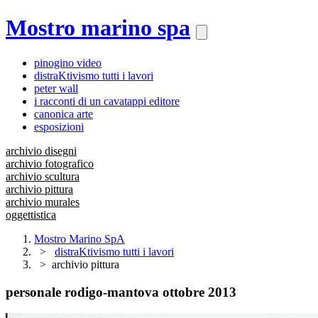
Mostro marino spa
pinogino video
distraKtivismo tutti i lavori
peter wall
i racconti di un cavatappi editore
canonica arte
esposizioni
archivio disegni
archivio fotografico
archivio scultura
archivio pittura
archivio murales
oggettistica
Mostro Marino SpA
distraKtivismo tutti i lavori
archivio pittura
personale rodigo-mantova ottobre 2013