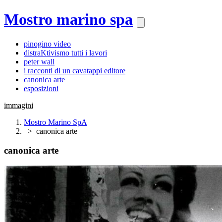
Mostro marino spa
pinogino video
distraKtivismo tutti i lavori
peter wall
i racconti di un cavatappi editore
canonica arte
esposizioni
immagini
Mostro Marino SpA
canonica arte
canonica arte